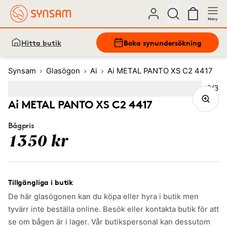
Meny
Hitta butik
Boka synundersökning
Synsam
Glasögon
Ai
Ai METAL PANTO XS C2 4417
Bild
2
/
3
Image
1
Image
(Current image)
2
Image
3
Ai METAL PANTO XS C2 4417
Bågpris
1350 kr
Tillgängliga i butik
De här glasögonen kan du köpa eller hyra i butik men
tyvärr inte beställa online. Besök eller kontakta butik för att
se om bågen är i lager. Vår butikspersonal kan dessutom