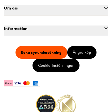
Om oss
Information
Boka synundersökning
Ångra köp
Cookie-inställningar
Klarna
Visa
Mastercard
American Express