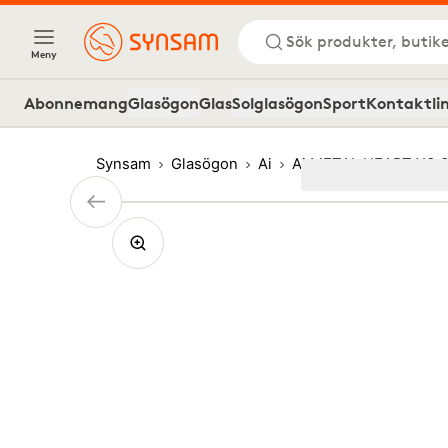
Sök produkter, butike
Meny
Abonnemang
Glasögon
Glas
Solglasögon
Sport
Kontaktli
Synsam
Glasögon
Ai
Ai METAL HEART XS 
Image
1