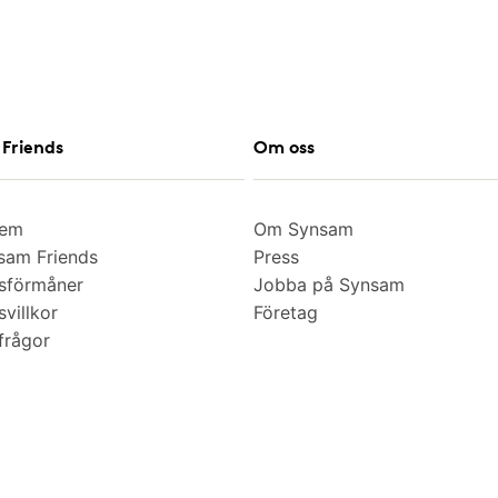
Friends
Om oss
lem
Om Synsam
am Friends
Press
sförmåner
Jobba på Synsam
villkor
Företag
frågor