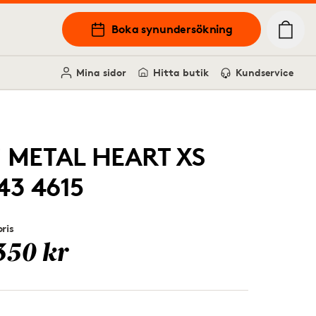
Boka synundersökning
Mina sidor
Hitta butik
Kundservice
i METAL HEART XS
43 4615
ris
350 kr