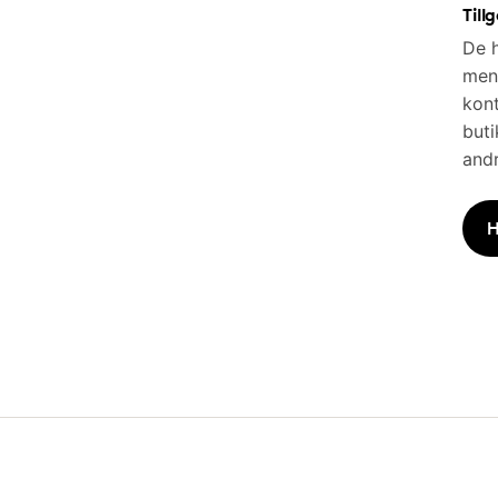
Till
De h
men 
kont
buti
andr
H