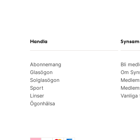
Handla
Synsam 
Abonnemang
Bli med
Glasögon
Om Syns
Solglasögon
Medlem
Sport
Medlems
Linser
Vanliga 
Ögonhälsa