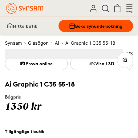
Meny
Hitta butik
Boka synundersökning
Synsam
Glasögon
Ai
Ai Graphic 1 C35 55-18
Bild
2
/
3
Image
1
Image
(Current image)
2
Image
3
Prova online
Visa i 3D
Ai Graphic 1 C35 55-18
Bågpris
1350 kr
Tillgängliga i butik