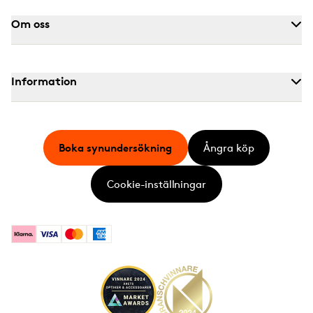
Om oss
Information
Boka synundersökning
Ångra köp
Cookie-inställningar
Klarna
Visa
Mastercard
American Express