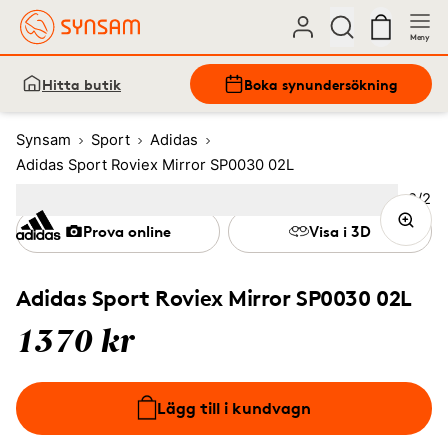
Meny
Hitta butik
Boka synundersökning
Synsam
Sport
Adidas
Adidas Sport Roviex Mirror SP0030 02L
Bild
2
/
2
Image
1
Image
(Current image)
2
Prova online
Visa i 3D
Adidas Sport Roviex Mirror SP0030 02L
1370 kr
Lägg till i kundvagn