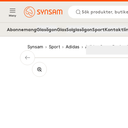
Sök produkter, butike
Meny
Abonnemang
Glasögon
Glas
Solglasögon
Sport
Kontaktli
Synsam
Sport
Adidas
Adidas Sport Roviex
Image
1