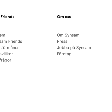
Friends
Om oss
lem
Om Synsam
am Friends
Press
sförmåner
Jobba på Synsam
villkor
Företag
frågor