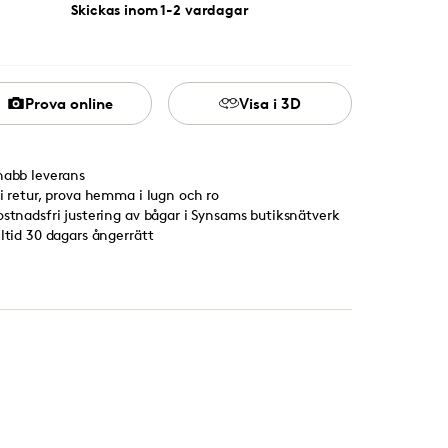
Skickas inom 1-2 vardagar
Prova online
Visa i 3D
nabb leverans
ri retur, prova hemma i lugn och ro
ostnadsfri justering av bågar i Synsams butiksnätverk
lltid 30 dagars ångerrätt