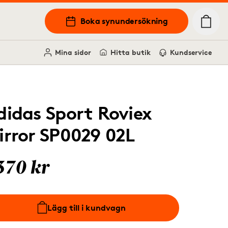
Boka synundersökning
Mina sidor
Hitta butik
Kundservice
didas Sport Roviex
irror SP0029 02L
370 kr
Lägg till i kundvagn