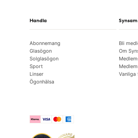
Handla
Synsam 
Abonnemang
Bli med
Glasögon
Om Syns
Solglasögon
Medlem
Sport
Medlems
Linser
Vanliga 
Ögonhälsa
Klarna
Visa
Mastercard
American Express