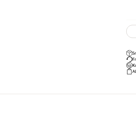
S
F
K
A