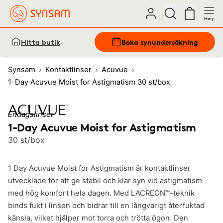
Meny
Hitta butik
Boka synundersökning
Synsam
Kontaktlinser
Acuvue
1-Day Acuvue Moist for Astigmatism 30 st/box
Endagslinser
1-Day Acuvue Moist for Astigmatism
30 st/box
1 Day Acuvue Moist for Astigmatism är kontaktlinser
utvecklade för att ge stabil och klar syn vid astigmatism
med hög komfort hela dagen. Med LACREON™-teknik
binds fukt i linsen och bidrar till en långvarigt återfuktad
känsla, vilket hjälper mot torra och trötta ögon. Den