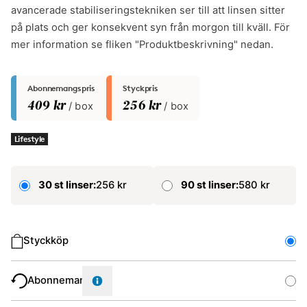
avancerade stabiliseringstekniken ser till att linsen sitter
på plats och ger konsekvent syn från morgon till kväll. För
mer information se fliken "Produktbeskrivning" nedan.
Abonnemangspris
Styckpris
409 kr
/ box
256 kr
/ box
Lifestyle
30 st linser:
256 kr
90 st linser:
580 kr
Typ av köp
Styckköp
Abonnemang