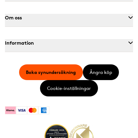
Om oss
Information
Boka synundersökning
Ångra köp
Cookie-inställningar
Klarna
Visa
Mastercard
American Express