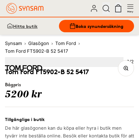
Meny
Hitta butik
Boka synundersökning
Synsam
Glasögon
Tom Ford
Tom Ford FT5902-B 52 5417
Bild
2
/
2
Image
1
Image
(Current image)
2
Tom Ford FT5902-B 52 5417
Bågpris
5200 kr
Tillgängliga i butik
De här glasögonen kan du köpa eller hyra i butik men
tyvärr inte beställa online. Besök eller kontakta butik för att