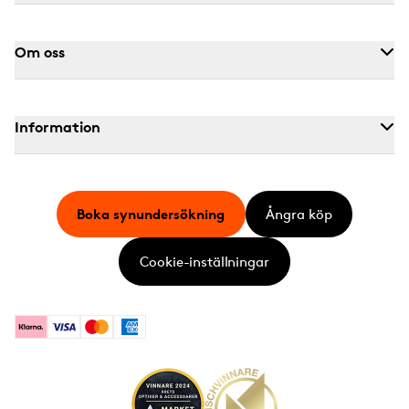
Om oss
Information
Boka synundersökning
Ångra köp
Cookie-inställningar
Klarna
Visa
Mastercard
American Express