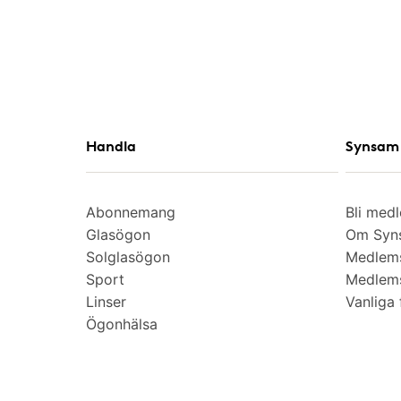
Handla
Synsam 
Abonnemang
Bli med
Glasögon
Om Syns
Solglasögon
Medlem
Sport
Medlems
Linser
Vanliga 
Ögonhälsa