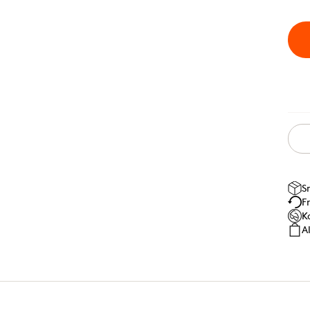
S
F
K
A