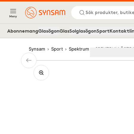
Sök produkter, butike
Meny
Abonnemang
Glasögon
Glas
Solglasögon
Sport
Kontaktli
Synsam
Sport
Spektrum
SPEKTRUM ÖSTRA
Image
1