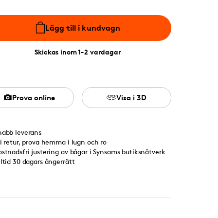
Lägg till i kundvagn
Skickas inom 1-2 vardagar
Prova online
Visa i 3D
nabb leverans
ri retur, prova hemma i lugn och ro
ostnadsfri justering av bågar i Synsams butiksnätverk
lltid 30 dagars ångerrätt