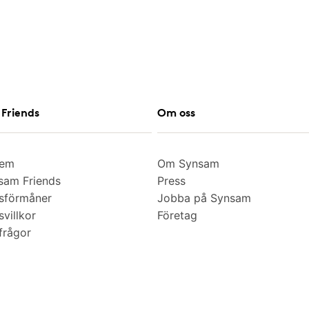
Friends
Om oss
lem
Om Synsam
am Friends
Press
sförmåner
Jobba på Synsam
villkor
Företag
frågor