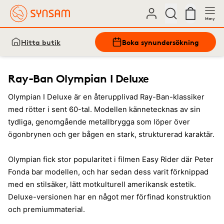
Meny
Hitta butik
Boka synundersökning
Ray-Ban Olympian I Deluxe
Olympian I Deluxe är en återupplivad Ray-Ban-klassiker
med rötter i sent 60-tal. Modellen kännetecknas av sin
tydliga, genomgående metallbrygga som löper över
ögonbrynen och ger bågen en stark, strukturerad karaktär.
Olympian fick stor popularitet i filmen Easy Rider där Peter
Fonda bar modellen, och har sedan dess varit förknippad
med en stilsäker, lätt motkulturell amerikansk estetik.
Deluxe-versionen har en något mer förfinad konstruktion
och premiummaterial.