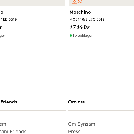
no
Moschino
 1ED 5519
MOS146/S L7Q 5519
r
1746 kr
ger
I webblager
Friends
Om oss
lem
Om Synsam
am Friends
Press