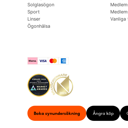
Solglasögon
Medlem
Sport
Medlems
Linser
Vanliga 
Ögonhälsa
Klarna
Visa
Mastercard
American Express
Boka synundersökning
Ångra köp