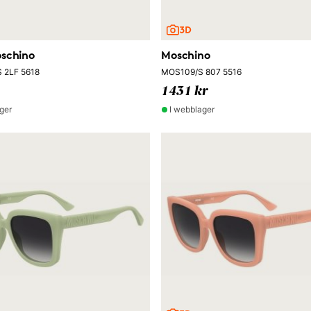
schino
Moschino
 2LF 5618
MOS109/S 807 5516
1431 kr
ger
I webblager