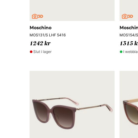
Moschino
Moschi
MOS131/S LHF 5416
MOS154/S
1242 kr
1315 k
Slut i lager
I webbla