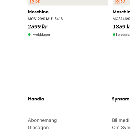
Moschino
Moschi
MOS129/S MU1 5418
MOS146/S
2399 kr
1839 k
I webblager
I webbla
Handla
Synsam 
Abonnemang
Bli med
Glasögon
Om Syns