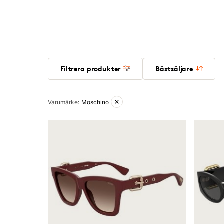
Filtrera produkter
Bästsäljare
Aktiva filter
Varumärke
:
Moschino