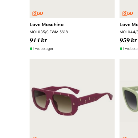
Love Moschino
Love Mo
MOL035/S FWM 5618
MOL044/S
914 kr
959 kr
I webblager
I webbla