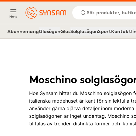
Sök produkter, butike
Meny
Abonnemang
Glasögon
Glas
Solglasögon
Sport
Kontaktli
Moschino solglasögo
Hos Synsam hittar du Moschino solglasögon f
italienska modehuset är känt för sin lekfulla t
använder gärna djärva detaljer inom moderna
solglasögonen är inget undantag. Moschino s
tilltalas av trender, distinkta former och ikoni