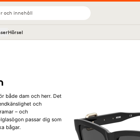
r och innehåll
nser
Hörsel
n
ör både dam och herr. Det
rendkänslighet och
 ramar – och
olglasögon passar dig som
ska bågar.