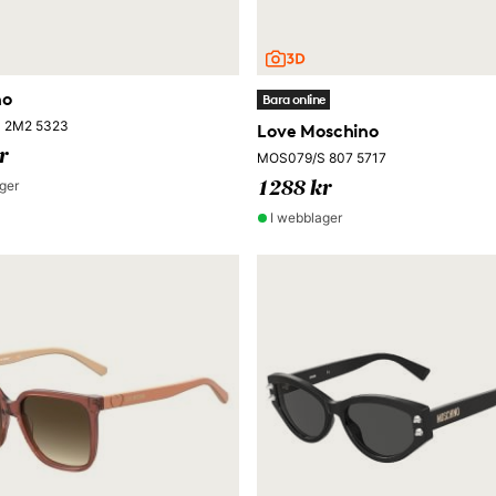
no
Bara online
 2M2 5323
Love Moschino
r
MOS079/S 807 5717
ger
1288 kr
I webblager