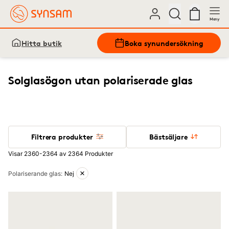
Meny
Hitta butik
Boka synundersökning
Solglasögon utan polariserade glas
Filtrera produkter
Bästsäljare
Visar 2360-2364 av 2364 Produkter
Aktiva filter
Polariserande glas
:
Nej