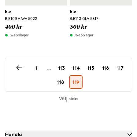
b.e
b.e
B.E109 HAVA 5022
B.E113 OLV 5817
400 kr
300 kr
I webblager
I webblager
1
...
113
114
115
116
117
118
119
Välj sida
Handla