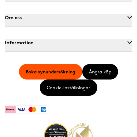
Om oss
Information
Boka synundersökning
Ångra köp
Cookie-inställningar
Klarna
Visa
Mastercard
American Express