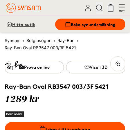
Meny
Hitta butik
Boka synundersökning
Synsam
Solglasögon
Ray-Ban
Ray-Ban Oval RB3547 003/3F 5421
Prova online
Visa i 3D
Ray-Ban Oval RB3547 003/3F 5421
1289 kr
Bara online
Lägg till i kundvagn