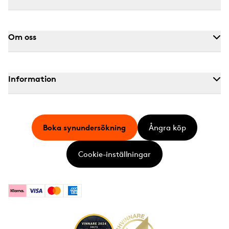
Om oss
Information
Boka synundersökning
Ångra köp
Cookie-inställningar
Klarna
Visa
Mastercard
American Express