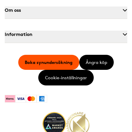
Om oss
Information
Boka synundersökning
Ångra köp
Cookie-inställningar
Klarna
Visa
Mastercard
American Express