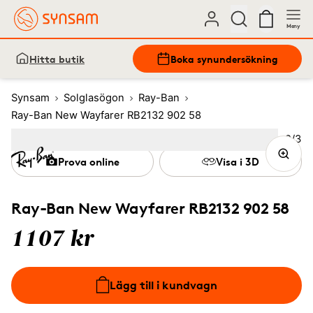
Meny
Hitta butik
Boka synundersökning
Synsam
Solglasögon
Ray-Ban
Ray-Ban New Wayfarer RB2132 902 58
Bild
2
/
3
Image
1
Image
(Current image)
2
Image
3
Prova online
Visa i 3D
Ray-Ban New Wayfarer RB2132 902 58
1107 kr
Lägg till i kundvagn