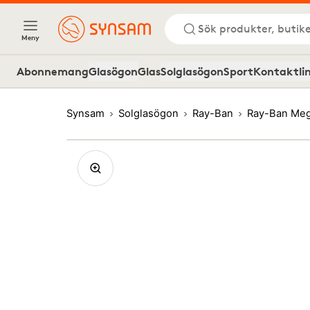
Sök produkter, butike
Meny
Abonnemang
Glasögon
Glas
Solglasögon
Sport
Kontaktli
Synsam
Solglasögon
Ray-Ban
Ray-Ban Meg