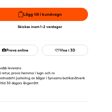
Lägg till i kundvagn
Skickas inom 1-2 vardagar
Prova online
Visa i 3D
nabb leverans
ri retur, prova hemma i lugn och ro
ostnadsfri justering av bågar i Synsams butiksnätverk
lltid 30 dagars ångerrätt