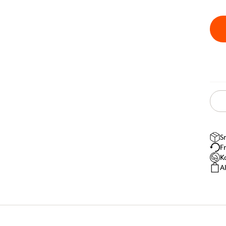
S
F
K
A