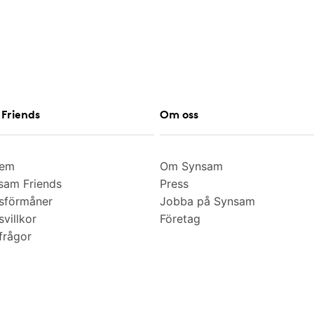
Friends
Om oss
lem
Om Synsam
am Friends
Press
sförmåner
Jobba på Synsam
villkor
Företag
frågor