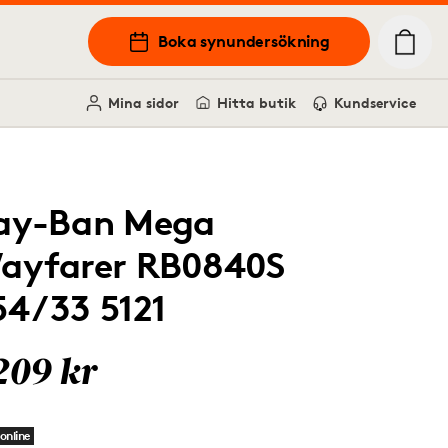
Boka synundersökning
Mina sidor
Hitta butik
Kundservice
ay-Ban Mega
ayfarer RB0840S
54/33 5121
209 kr
online