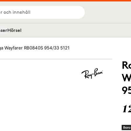
r och innehåll
nser
Hörsel
a Wayfarer RB0840S 954/33 5121
R
W
9
1
Bara 