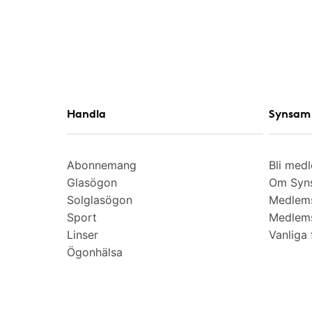
Handla
Synsam 
Abonnemang
Bli med
Glasögon
Om Syns
Solglasögon
Medlem
Sport
Medlems
Linser
Vanliga 
Ögonhälsa