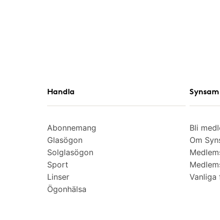
Handla
Synsam 
Abonnemang
Bli med
Glasögon
Om Syns
Solglasögon
Medlem
Sport
Medlems
Linser
Vanliga 
Ögonhälsa