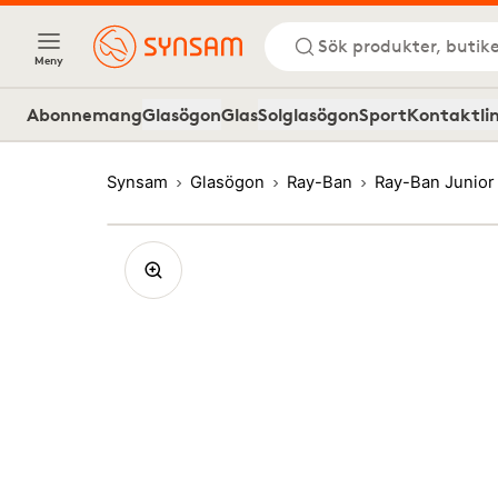
Sök produkter, butike
Meny
Abonnemang
Glasögon
Glas
Solglasögon
Sport
Kontaktli
Synsam
Glasögon
Ray-Ban
Ray-Ban Junio