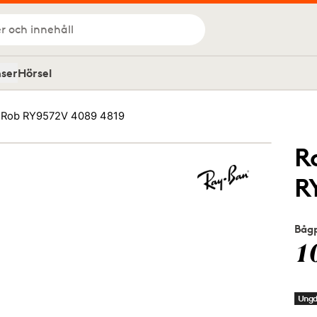
r och innehåll
nser
Hörsel
r Rob RY9572V 4089 4819
R
R
Bågp
1
Ung