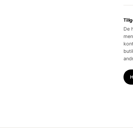
Till
De h
men 
kont
buti
andr
H