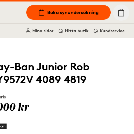
Boka synundersökning
Mina sidor
Hitta butik
Kundservice
ay-Ban Junior Rob
Y9572V 4089 4819
ris
000 kr
dom