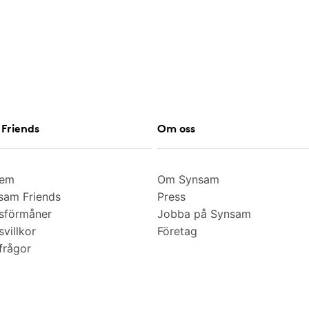
Friends
Om oss
lem
Om Synsam
am Friends
Press
sförmåner
Jobba på Synsam
villkor
Företag
frågor