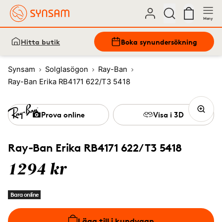
Meny
Hitta butik
Boka synundersökning
Synsam
Solglasögon
Ray-Ban
Ray-Ban Erika RB4171 622/T3 5418
Prova online
Visa i 3D
Ray-Ban Erika RB4171 622/T3 5418
1294 kr
Bara online
Lägg till i kundvagn