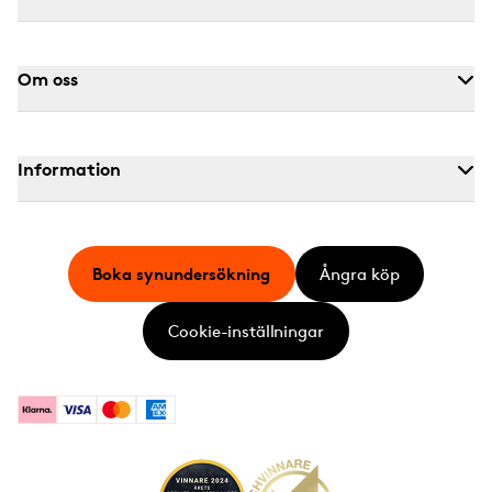
Om oss
Information
Boka synundersökning
Ångra köp
Cookie-inställningar
Klarna
Visa
Mastercard
American Express