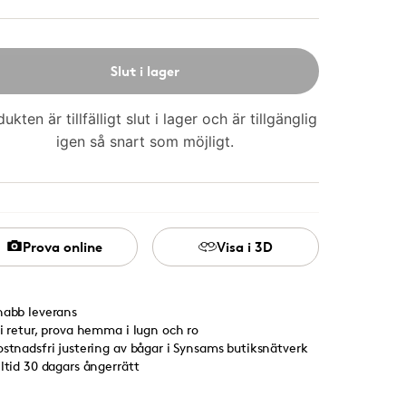
Slut i lager
ukten är tillfälligt slut i lager och är tillgänglig
igen så snart som möjligt.
Prova online
Visa i 3D
nabb leverans
ri retur, prova hemma i lugn och ro
ostnadsfri justering av bågar i Synsams butiksnätverk
lltid 30 dagars ångerrätt