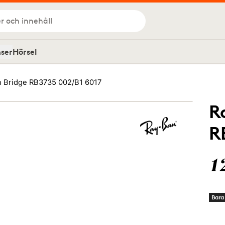
r och innehåll
nser
Hörsel
n Bridge RB3735 002/B1 6017
R
R
1
Bara 