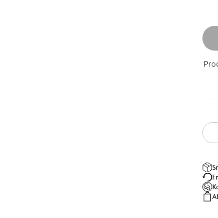
Prod
S
F
K
A