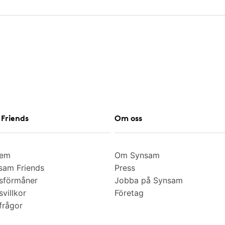
Friends
Om oss
lem
Om Synsam
am Friends
Press
sförmåner
Jobba på Synsam
villkor
Företag
frågor