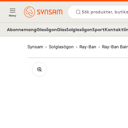
Sök produkter, butike
Meny
Abonnemang
Glasögon
Glas
Solglasögon
Sport
Kontaktli
Synsam
Solglasögon
Ray-Ban
Ray-Ban Bai