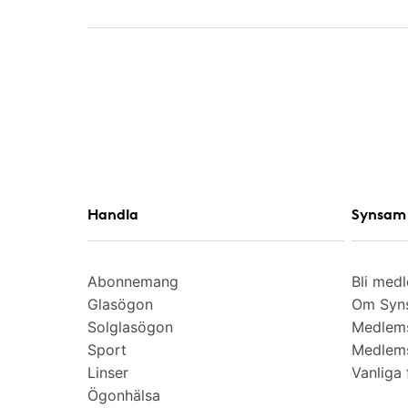
Handla
Synsam 
Abonnemang
Bli med
Glasögon
Om Syns
Solglasögon
Medlem
Sport
Medlems
Linser
Vanliga 
Ögonhälsa