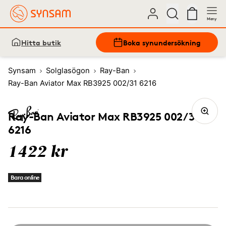
Meny
Hitta butik
Boka synundersökning
Synsam
Solglasögon
Ray-Ban
Ray-Ban Aviator Max RB3925 002/31 6216
Ray-Ban Aviator Max RB3925 002/31
6216
1422 kr
Bara online