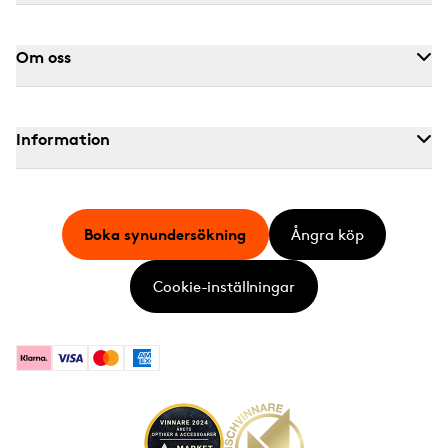
Om oss
Information
Boka synundersökning
Ångra köp
Cookie-inställningar
Klarna
Visa
Mastercard
American Express