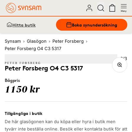
Meny
Hitta butik
Boka synundersökning
Synsam
Glasögon
Peter Forsberg
Peter Forsberg O4 C3 5317
Bild
2
/
3
Image
1
Image
(Current image)
2
Image
3
Peter Forsberg O4 C3 5317
Bågpris
1150 kr
Tillgängliga i butik
De här glasögonen kan du köpa eller hyra i butik men
tyvärr inte beställa online. Besök eller kontakta butik för att