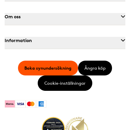
Om oss
Information
Boka synundersökning
Ångra köp
Cookie-inställningar
Klarna
Visa
Mastercard
American Express