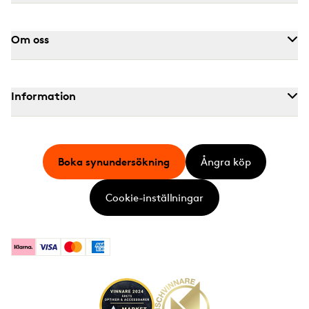
Om oss
Information
Boka synundersökning
Ångra köp
Cookie-inställningar
Klarna
Visa
Mastercard
American Express