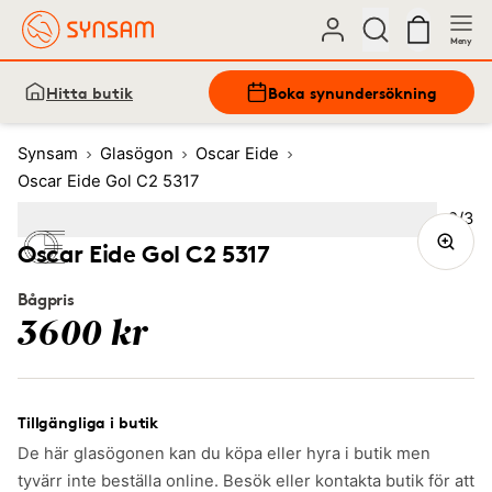
Meny
Hitta butik
Boka synundersökning
Synsam
Glasögon
Oscar Eide
Oscar Eide Gol C2 5317
Bild
2
/
3
Image
1
Image
(Current image)
2
Image
3
Oscar Eide Gol C2 5317
Bågpris
3600 kr
Tillgängliga i butik
De här glasögonen kan du köpa eller hyra i butik men
tyvärr inte beställa online. Besök eller kontakta butik för att