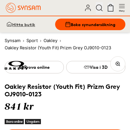
Meny
Hitta butik
Boka synundersökning
Synsam
Sport
Oakley
Oakley Resistor (Youth Fit) Prizm Grey OJ9010-0123
Prova online
Visa i 3D
Oakley Resistor (Youth Fit) Prizm Grey
OJ9010-0123
841 kr
Bara online
Ungdom