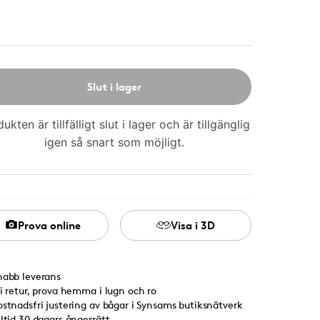
Slut i lager
ukten är tillfälligt slut i lager och är tillgänglig
igen så snart som möjligt.
Prova online
Visa i 3D
nabb leverans
ri retur, prova hemma i lugn och ro
ostnadsfri justering av bågar i Synsams butiksnätverk
lltid 30 dagars ångerrätt