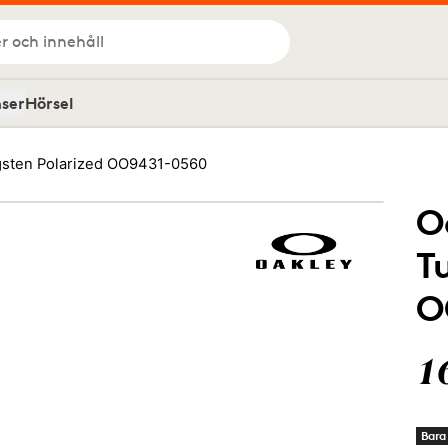
r och innehåll
nser
Hörsel
ngsten Polarized OO9431-0560
O
T
O
1
Bara 