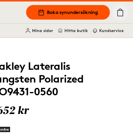
Boka synundersökning
Mina sidor
Hitta butik
Kundservice
akley Lateralis
ungsten Polarized
O9431-0560
652 kr
online