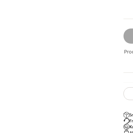
Prod
S
F
K
A