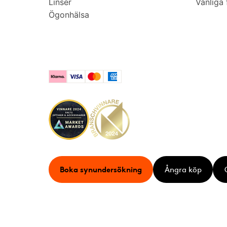
Linser
Vanliga 
Ögonhälsa
Klarna
Visa
Mastercard
American Express
Boka synundersökning
Ångra köp