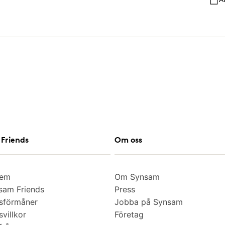
Friends
Om oss
lem
Om Synsam
am Friends
Press
sförmåner
Jobba på Synsam
villkor
Företag