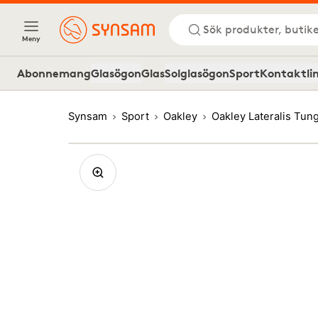
Sök produkter, butike
Meny
Abonnemang
Glasögon
Glas
Solglasögon
Sport
Kontaktli
Synsam
Sport
Oakley
Oakley Lateralis Tu