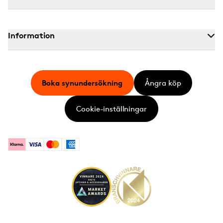
Information
Boka synundersökning
Ångra köp
Cookie-inställningar
Klarna
Visa
Mastercard
American Express