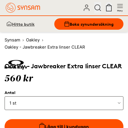
Meny
Hitta butik
Boka synundersökning
Synsam
Oakley
Oakley - Jawbreaker Extra linser CLEAR
Oakley - Jawbreaker Extra linser CLEAR
560 kr
Antal
Lägg till i kundvagn