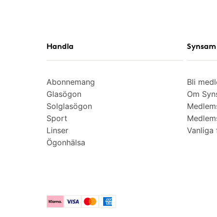
Handla
Synsam 
Abonnemang
Bli med
Glasögon
Om Syns
Solglasögon
Medlem
Sport
Medlems
Linser
Vanliga 
Ögonhälsa
Klarna
Visa
Mastercard
American Express