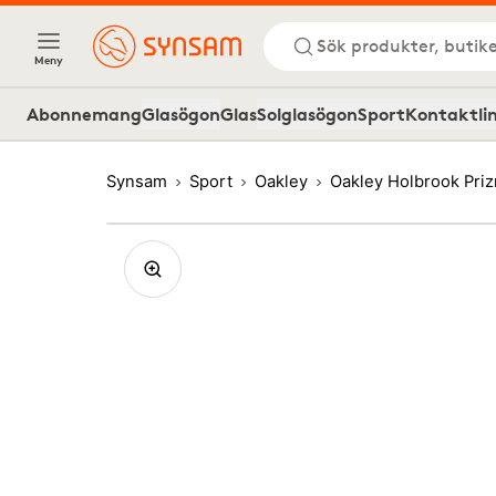
Sök produkter, butike
Meny
Abonnemang
Glasögon
Glas
Solglasögon
Sport
Kontaktli
Synsam
Sport
Oakley
Oakley Holbrook Pri