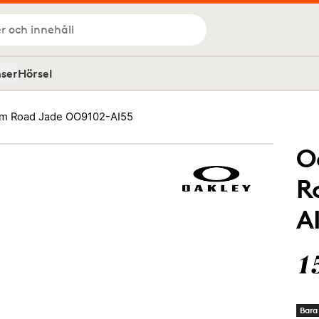
r och innehåll
nser
Hörsel
zm Road Jade OO9102-AI55
O
R
A
1
Bara 