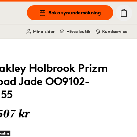
Boka synundersökning
Mina sidor
Hitta butik
Kundservice
akley Holbrook Prizm
oad Jade OO9102-
I55
507 kr
online