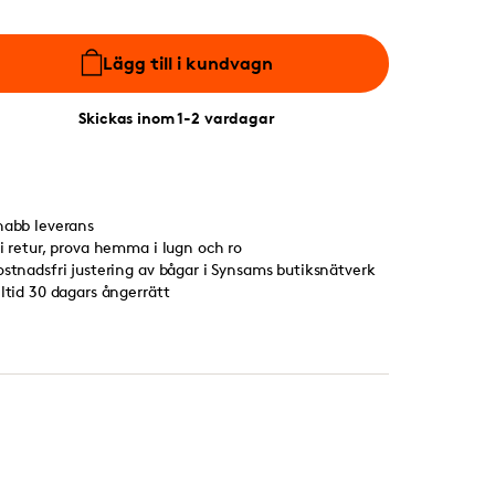
Lägg till i kundvagn
Skickas inom 1-2 vardagar
nabb leverans
ri retur, prova hemma i lugn och ro
ostnadsfri justering av bågar i Synsams butiksnätverk
lltid 30 dagars ångerrätt