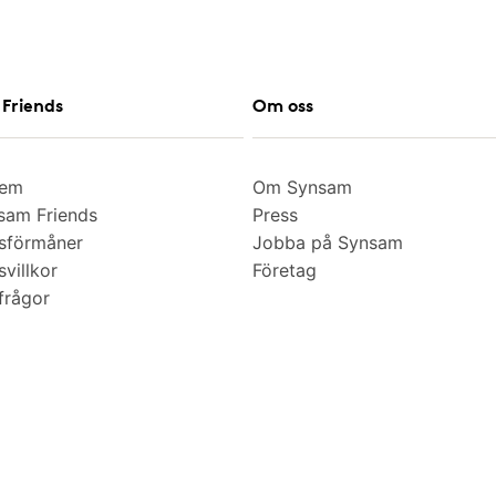
Friends
Om oss
lem
Om Synsam
am Friends
Press
sförmåner
Jobba på Synsam
villkor
Företag
frågor