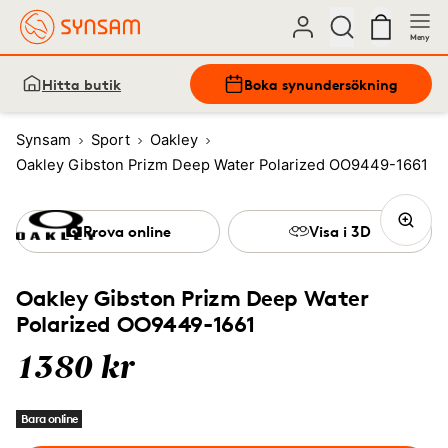
Meny
Hitta butik
Boka synundersökning
Synsam
Sport
Oakley
Oakley Gibston Prizm Deep Water Polarized OO9449-1661
Prova online
Visa i 3D
Oakley Gibston Prizm Deep Water
Polarized OO9449-1661
1380 kr
Bara online