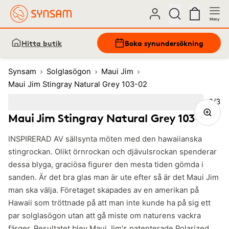
Meny
Hitta butik
Boka synundersökning
Synsam
Solglasögon
Maui Jim
Maui Jim Stingray Natural Grey 103-02
Bild
2
/
3
Image
1
Image
(Current image)
2
Image
3
Maui Jim Stingray Natural Grey 103-02
INSPIRERAD AV sällsynta möten med den hawaiianska
stingrockan. Olikt örnrockan och djävulsrockan spenderar
dessa blyga, graciösa figurer den mesta tiden gömda i
sanden. Är det bra glas man är ute efter så är det Maui Jim
man ska välja. Företaget skapades av en amerikan på
Hawaii som tröttnade på att man inte kunde ha på sig ett
par solglasögon utan att gå miste om naturens vackra
färger. Resultatet blev Maui Jim's patenterade Polarized