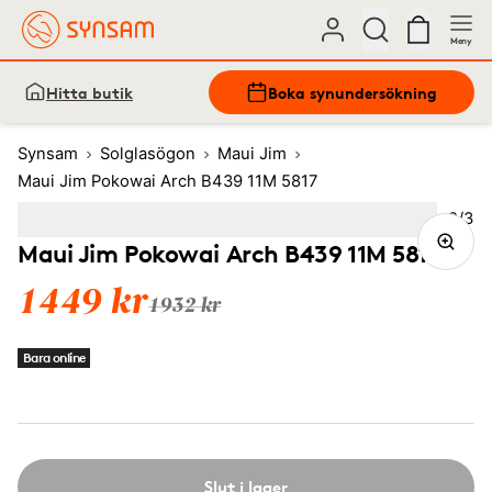
Meny
Hitta butik
Boka synundersökning
Synsam
Solglasögon
Maui Jim
Maui Jim Pokowai Arch B439 11M 5817
Bild
2
/
3
Image
1
Image
(Current image)
2
Image
3
Maui Jim Pokowai Arch B439 11M 5817
1449 kr
1932 kr
Bara online
Slut i lager