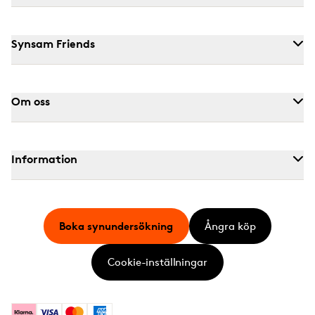
Synsam Friends
Om oss
Information
Boka synundersökning
Ångra köp
Cookie-inställningar
Klarna
Visa
Mastercard
American Express