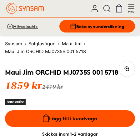
Meny
Hitta butik
Boka synundersökning
Synsam
Solglasögon
Maui Jim
Maui Jim ORCHID MJ0735S 001 5718
Maui Jim ORCHID MJ0735S 001 5718
1859 kr
2479 kr
Bara online
Lägg till i kundvagn
Skickas inom 1-2 vardagar