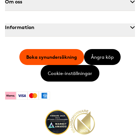
Om oss
Information
Boka synundersökning
Ångra köp
Cookie-inställningar
Klarna
Visa
Mastercard
American Express