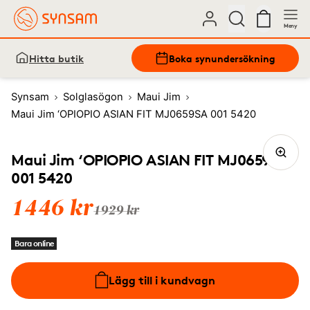
Meny
Hitta butik
Boka synundersökning
Synsam
Solglasögon
Maui Jim
Maui Jim ‘OPIOPIO ASIAN FIT MJ0659SA 001 5420
Maui Jim ‘OPIOPIO ASIAN FIT MJ0659SA
001 5420
1446 kr
1929 kr
Bara online
Lägg till i kundvagn