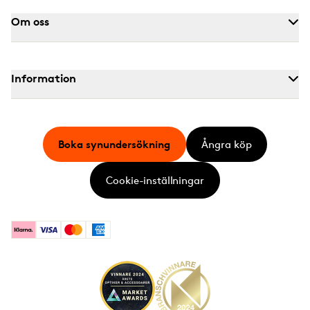
Om oss
Information
Boka synundersökning
Ångra köp
Cookie-inställningar
Klarna
Visa
Mastercard
American Express