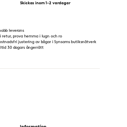
Skickas inom 1-2 vardagar
nabb leverans
ri retur, prova hemma i lugn och ro
ostnadsfri justering av bågar i Synsams butiksnätverk
lltid 30 dagars ångerrätt
Information