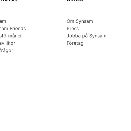
lem
Om Synsam
am Friends
Press
sförmåner
Jobba på Synsam
villkor
Företag
frågor