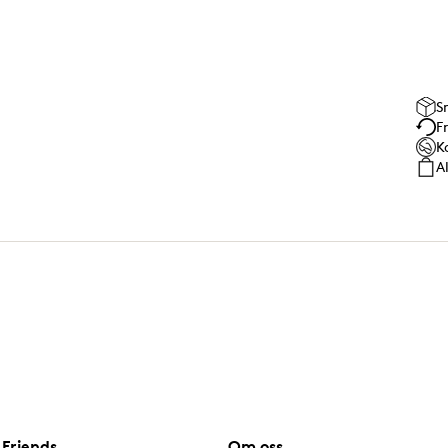
S
F
K
A
Friends
Om oss