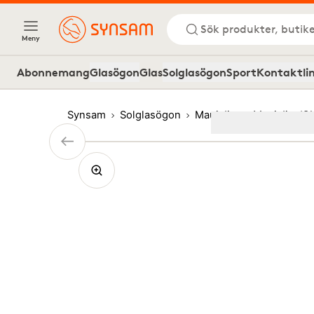
Sök produkter, butike
Meny
Abonnemang
Glasögon
Glas
Solglasögon
Sport
Kontaktli
Synsam
Solglasögon
Maui Jim
Maui Jim ‘O
Image
1