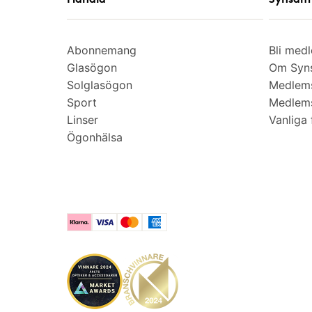
Abonnemang
Bli med
Glasögon
Om Syns
Solglasögon
Medlem
Sport
Medlems
Linser
Vanliga 
Ögonhälsa
Klarna
Visa
Mastercard
American Express