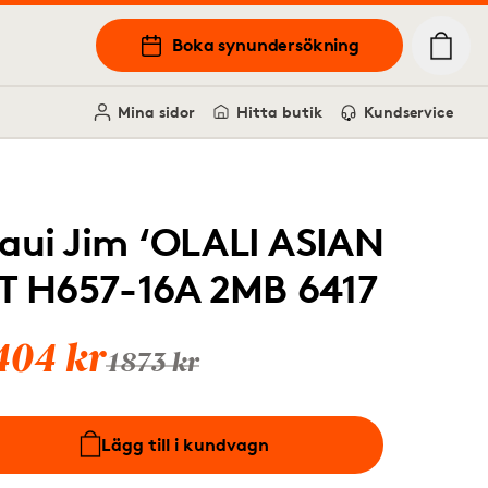
Boka synundersökning
Mina sidor
Hitta butik
Kundservice
aui Jim ‘OLALI ASIAN
IT H657-16A 2MB 6417
404 kr
1873 kr
Lägg till i kundvagn