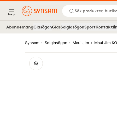
Sök produkter, butike
Meny
Abonnemang
Glasögon
Glas
Solglasögon
Sport
Kontaktli
Synsam
Solglasögon
Maui Jim
Maui Jim K