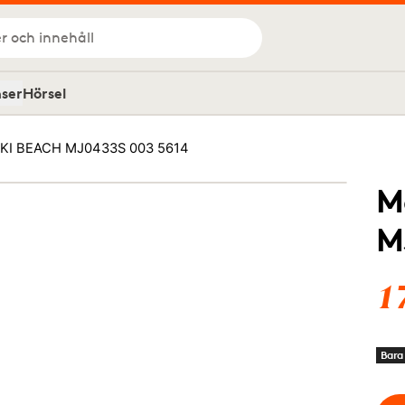
r och innehåll
nser
Hörsel
OKI BEACH MJ0433S 003 5614
M
M
1
Bara 