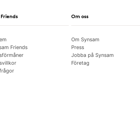
Friends
Om oss
lem
Om Synsam
am Friends
Press
sförmåner
Jobba på Synsam
villkor
Företag
frågor