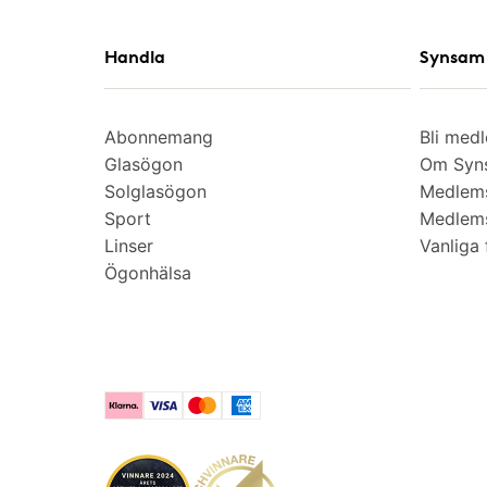
Handla
Synsam 
Abonnemang
Bli med
Glasögon
Om Syns
Solglasögon
Medlem
Sport
Medlems
Linser
Vanliga 
Ögonhälsa
Klarna
Visa
Mastercard
American Express