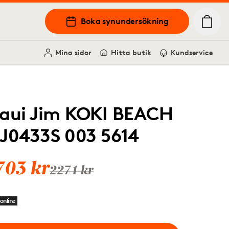
Boka synundersökning
Mina sidor
Hitta butik
Kundservice
aui Jim KOKI BEACH
J0433S 003 5614
703 kr
2271 kr
online