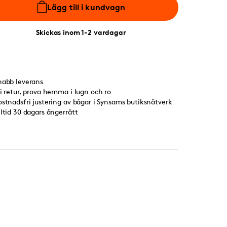
Lägg till i kundvagn
Skickas inom 1-2 vardagar
nabb leverans
ri retur, prova hemma i lugn och ro
ostnadsfri justering av bågar i Synsams butiksnätverk
lltid 30 dagars ångerrätt