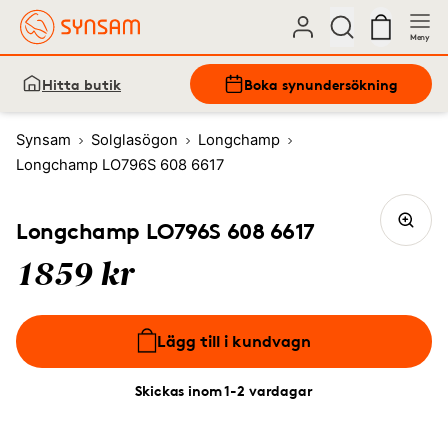
Meny
Hitta butik
Boka synundersökning
Synsam
Solglasögon
Longchamp
Longchamp LO796S 608 6617
Longchamp LO796S 608 6617
1859 kr
Lägg till i kundvagn
Skickas inom 1-2 vardagar