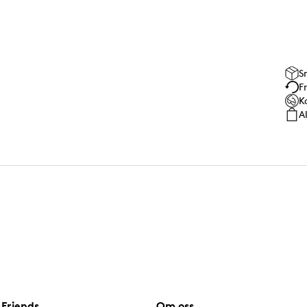
S
F
K
A
Friends
Om oss