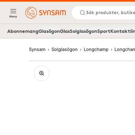
Sök produkter, butike
Meny
Abonnemang
Glasögon
Glas
Solglasögon
Sport
Kontaktli
Synsam
Solglasögon
Longchamp
Longcham