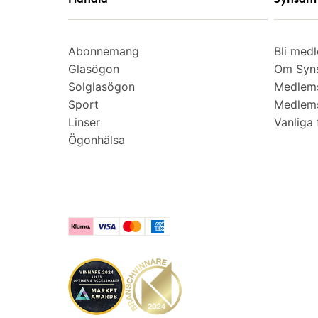
Abonnemang
Bli med
Glasögon
Om Syns
Solglasögon
Medlem
Sport
Medlems
Linser
Vanliga 
Ögonhälsa
Klarna
Visa
Mastercard
American Express