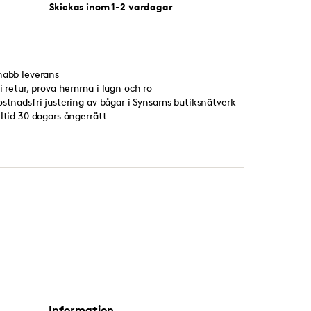
Skickas inom 1-2 vardagar
nabb leverans
ri retur, prova hemma i lugn och ro
ostnadsfri justering av bågar i Synsams butiksnätverk
lltid 30 dagars ångerrätt
Information