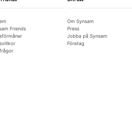
lem
Om Synsam
am Friends
Press
sförmåner
Jobba på Synsam
villkor
Företag
frågor