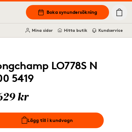
Boka synundersökning
Mina sidor
Hitta butik
Kundservice
ongchamp LO778S N
00 5419
629 kr
Lägg till i kundvagn