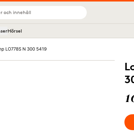
r och innehåll
nser
Hörsel
p LO778S N 300 5419
L
3
1