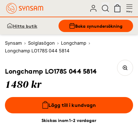
Meny
Hitta butik
Boka synundersökning
Synsam
Solglasögon
Longchamp
Longchamp LO178S 044 5814
Longchamp LO178S 044 5814
1480 kr
Lägg till i kundvagn
Skickas inom 1-2 vardagar