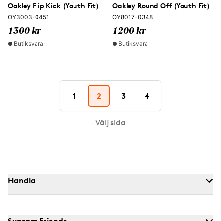
Oakley Flip Kick (Youth Fit)
Oakley Round Off (Youth Fit)
OY3003-0451
OY8017-0348
1300 kr
1200 kr
Butiksvara
Butiksvara
1
2
3
4
Välj sida
Handla
Synsam Friends