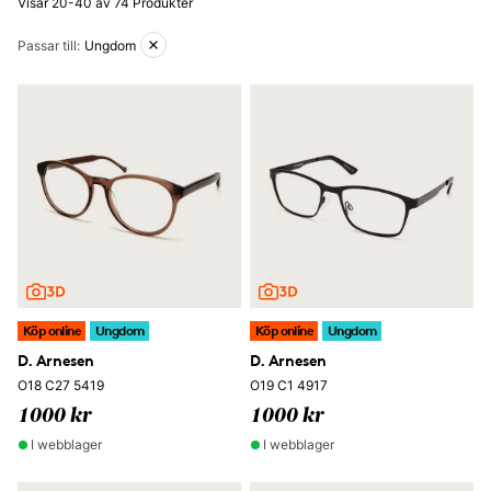
Visar 20-40 av 74 Produkter
Aktiva filter
Passar till
:
Ungdom
Köp online
Ungdom
Köp online
Ungdom
D. Arnesen
D. Arnesen
O18 C27 5419
O19 C1 4917
1000 kr
1000 kr
I webblager
I webblager