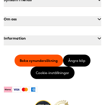
Om oss
Information
Boka synundersökning
Ångra köp
Cookie-inställningar
Klarna
Visa
Mastercard
American Express