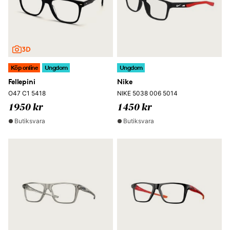
Köp online
Ungdom
Ungdom
Fellepini
Nike
O47 C1 5418
NIKE 5038 006 5014
1950 kr
1450 kr
Butiksvara
Butiksvara