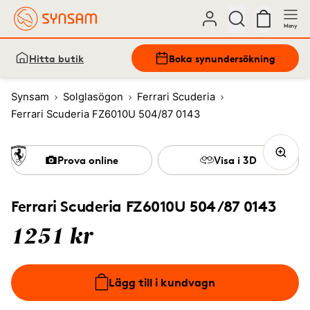
Meny
Hitta butik
Boka synundersökning
Synsam
Solglasögon
Ferrari Scuderia
Ferrari Scuderia FZ6010U 504/87 0143
Prova online
Visa i 3D
Ferrari Scuderia FZ6010U 504/87 0143
1251 kr
Lägg till i kundvagn