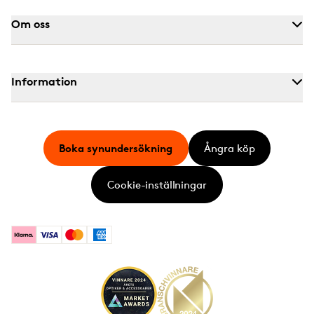
Om oss
Information
Boka synundersökning
Ångra köp
Cookie-inställningar
Klarna
Visa
Mastercard
American Express