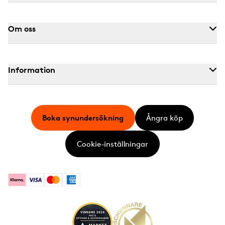
Om oss
Information
Boka synundersökning
Ångra köp
Cookie-inställningar
Klarna
Visa
Mastercard
American Express