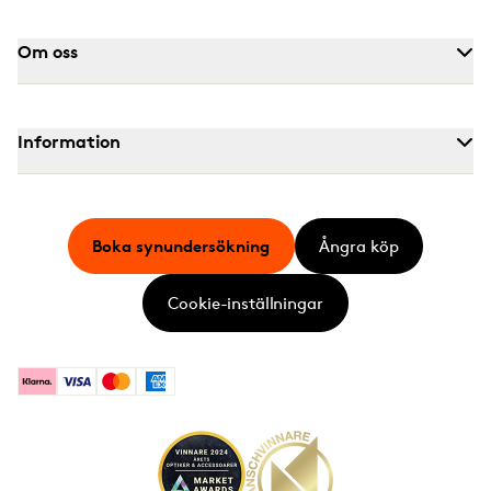
Om oss
Information
Boka synundersökning
Ångra köp
Cookie-inställningar
Klarna
Visa
Mastercard
American Express