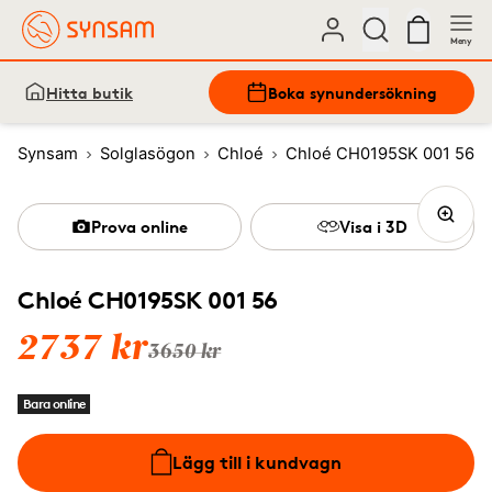
Meny
Hitta butik
Boka synundersökning
Synsam
Solglasögon
Chloé
Chloé CH0195SK 001 56
Prova online
Visa i 3D
Chloé CH0195SK 001 56
2737 kr
3650 kr
Bara online
Lägg till i kundvagn