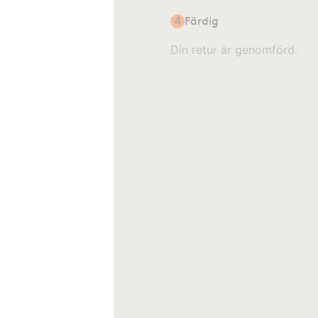
4
Färdig
Din retur är genomförd.