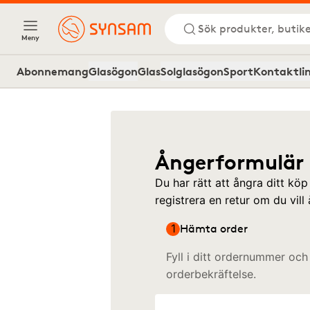
Sök produkter, butike
Meny
Abonnemang
Glasögon
Glas
Solglasögon
Sport
Kontaktli
Ångerformulär
Du har rätt att ångra ditt kö
registrera en retur om du vill 
1
Hämta order
Fyll i ditt ordernummer och
orderbekräftelse.