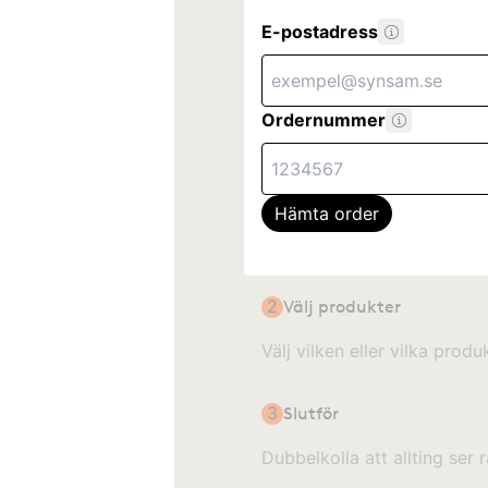
E-postadress
Ordernummer
Hämta order
2
Välj produkter
Välj vilken eller vilka produ
3
Slutför
Dubbelkolla att allting ser r