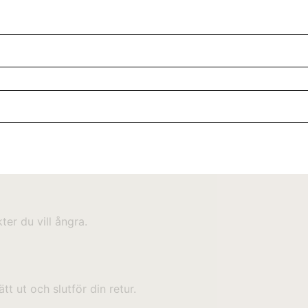
kter du vill ångra.
ätt ut och slutför din retur.