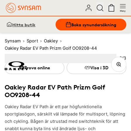
Meny
Hitta butik
Boka synundersökning
Synsam
Sport
Oakley
Oakley Radar EV Path Prizm Golf OO9208-44
Bild
2
/
3
Image
1
Image
(Current image)
2
Image
3
Prova online
Visa i 3D
Oakley Radar EV Path Prizm Golf
OO9208-44
Oakley Radar EV Path är ett par högfunktionella
sportglasögon, särskilt väl lämpade för multisport, löpning
och cykling. Bågen är utrustad med switchteknik för att
snabbt kunna byta lins vid ändrade ljus- och